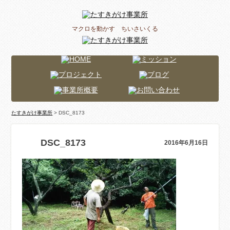
マクロを動かす ちいさいくる
たすきがけ事業所
> DSC_8173
DSC_8173
2016年6月16日