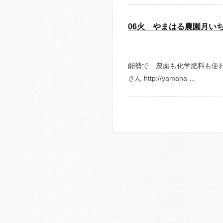
06火 やまはる農園月い
能勢で 農薬も化学肥料も使わ
さん http://yamaha …