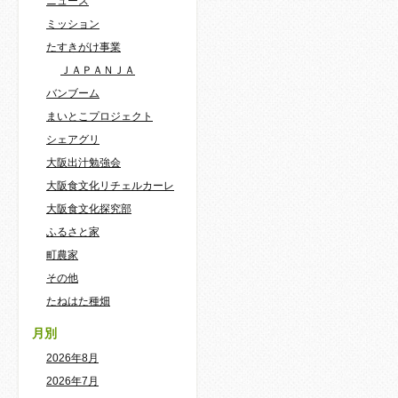
ニュース
ミッション
たすきがけ事業
ＪＡＰＡＮＪＡ
バンブーム
まいとこプロジェクト
シェアグリ
大阪出汁勉強会
大阪食文化リチェルカーレ
大阪食文化探究部
ふるさと家
町農家
その他
たねはた種畑
月別
2026年8月
2026年7月