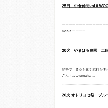
25日 中食仲間vol.8 WOOST
ーーーーーーーーーーーーーーーー
meals ーーーー …
20火 やまはる農園 二
能勢で 農薬も化学肥料も使わ
さん http://yamaha …
20火 オトリヨセ祭 ブ