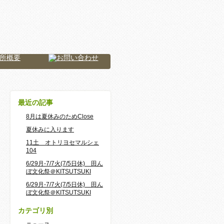
最近の記事
8月は夏休みのためClose
夏休みに入ります
11土 オトリヨセマルシェ
104
6/29月-7/7火(7/5日休) 田ん
ぼ文化祭＠KITSUTSUKI
6/29月-7/7火(7/5日休) 田ん
ぼ文化祭＠KITSUTSUKI
カテゴリ別