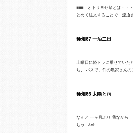
■■■ オトリヨセ祭とは・・
とめて注文することで 流通さ
種畑67 一泊二日
土曜日に軽トラに乗せていた
ち、 バスで、件の農家さんの
種畑66 太陽と雨
なんと 一ヶ月ぶり 我ながら 
ちゃ &nb …