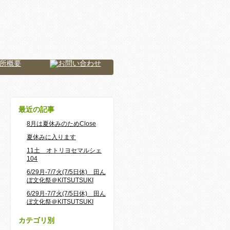
最近の記事
8月は夏休みのためClose
夏休みに入ります
11土 オトリヨセマルシェ
104
6/29月-7/7火(7/5日休) 田ん
ぼ文化祭＠KITSUTSUKI
6/29月-7/7火(7/5日休) 田ん
ぼ文化祭＠KITSUTSUKI
カテゴリ別