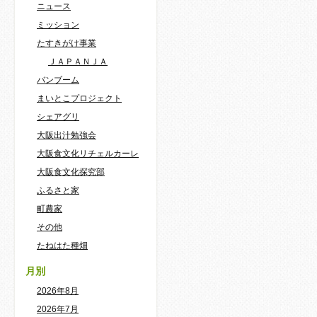
ニュース
ミッション
たすきがけ事業
ＪＡＰＡＮＪＡ
バンブーム
まいとこプロジェクト
シェアグリ
大阪出汁勉強会
大阪食文化リチェルカーレ
大阪食文化探究部
ふるさと家
町農家
その他
たねはた種畑
月別
2026年8月
2026年7月