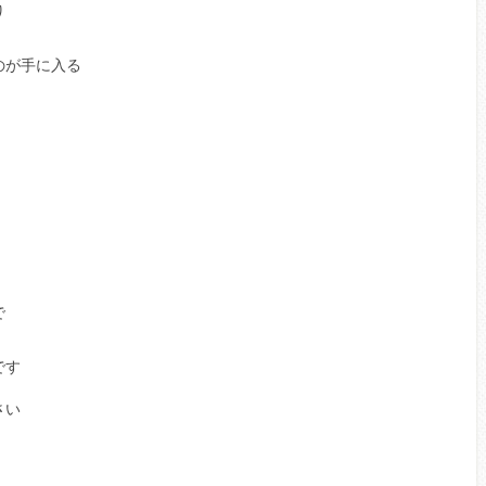
り
のが手に入る
で
です
さい