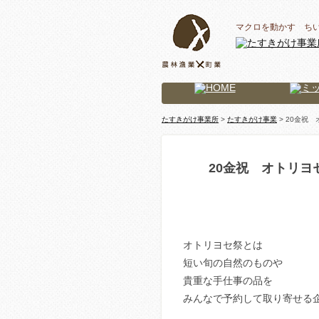
マクロを動かす ち
たすきがけ事業所
>
たすきがけ事業
> 20金祝 
20金祝 オトリヨセ祭
オトリヨセ祭とは
短い旬の自然のものや
貴重な手仕事の品を
みんなで予約して取り寄せる