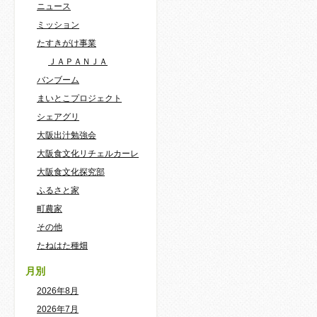
ニュース
ミッション
たすきがけ事業
ＪＡＰＡＮＪＡ
バンブーム
まいとこプロジェクト
シェアグリ
大阪出汁勉強会
大阪食文化リチェルカーレ
大阪食文化探究部
ふるさと家
町農家
その他
たねはた種畑
月別
2026年8月
2026年7月