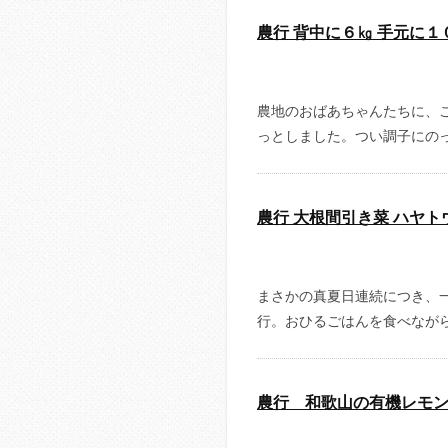
農行 背中に６㎏ 手元に１
農地のおばあちゃんたちに、
っとしました。つい調子にのっ
農行 大根間引き菜 ハヤト
まさかの真夏日連続につき、
行。おひるごはんを食べながら
農行 和歌山の有機レモ