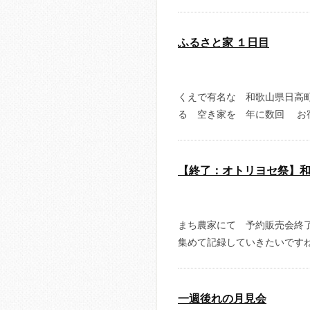
ふるさと家 １日目
くえで有名な 和歌山県日高
る 空き家を 年に数回 お
【終了：オトリヨセ祭】
まち農家にて 予約販売会終
集めて記録していきたいですね
一週後れの月見会