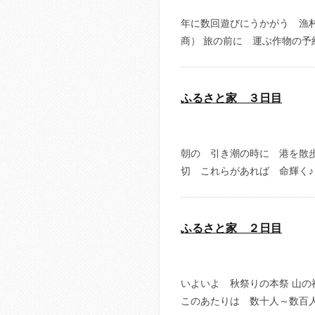
年に数回遊びにうかがう 漁
商） 旅の前に 運ぶ作物の予
ふるさと家 ３日目
朝の 引き潮の時に 港を散歩
切 これらがあれば 命輝く♪ 
ふるさと家 ２日目
いよいよ 秋祭りの本祭 山の
このあたりは 数十人～数百人