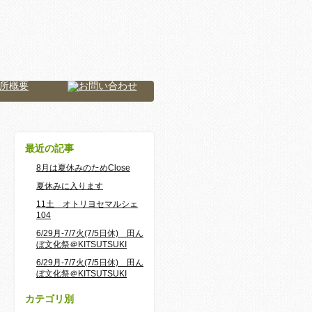
最近の記事
8月は夏休みのためClose
夏休みに入ります
11土 オトリヨセマルシェ
104
6/29月-7/7火(7/5日休) 田ん
ぼ文化祭＠KITSUTSUKI
6/29月-7/7火(7/5日休) 田ん
ぼ文化祭＠KITSUTSUKI
カテゴリ別