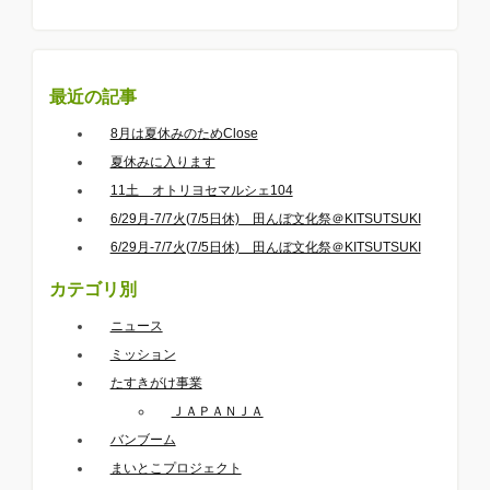
最近の記事
8月は夏休みのためClose
夏休みに入ります
11土 オトリヨセマルシェ104
6/29月-7/7火(7/5日休) 田んぼ文化祭＠KITSUTSUKI
6/29月-7/7火(7/5日休) 田んぼ文化祭＠KITSUTSUKI
カテゴリ別
ニュース
ミッション
たすきがけ事業
ＪＡＰＡＮＪＡ
バンブーム
まいとこプロジェクト