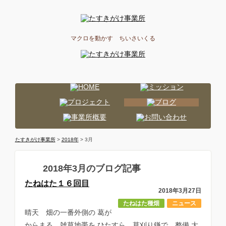
マクロを動かす ちいさいくる
たすきがけ事業所
>
2018年
> 3月
2018年3月のブログ記事
たねはた１６回目
2018年3月27日
たねはた種畑
ニュース
晴天 畑の一番外側の 葛が
からまる 雑草地帯を ひたすら 草刈り鎌で 整備 大