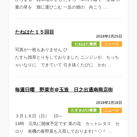
量の草を 畑に運びこむ 一反の畑の 向こう …
たねはた１５回目
2018年3月25日
たねはた種畑
ニュース
写真が一枚もありません ひ
たすら雑草とりをしておりました ニンジンが、ちっち
ゃいなりに できていて 引き抜くたびに かわ …
毎週日曜 野菜市＠玉造 日之出通南商店街
2018年3月18日
たすきがけ事業
ニュース
３月１８日（日） 10～
14時 元気に開催予定です 菜の花 カットレタス セ
ロリ 有機の春野菜も入荷しております(＾◇＾ …