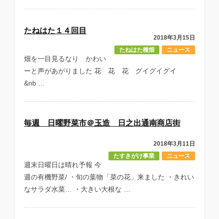
たねはた１４回目
2018年3月15日
たねはた種畑
ニュース
畑を一目見るなり かわい
ーと声があがりました 花 花 花 グイグイグイ
&nb …
毎週 日曜野菜市＠玉造 日之出通南商店街
2018年3月11日
たすきがけ事業
ニュース
週末日曜日は晴れ予報 今
週の有機野菜/ ・旬の葉物「菜の花」来ました ・きれい
なサラダ水菜… ・大きい大根な …