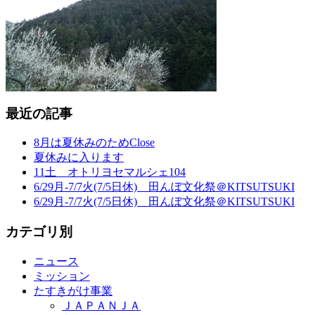
最近の記事
8月は夏休みのためClose
夏休みに入ります
11土 オトリヨセマルシェ104
6/29月-7/7火(7/5日休) 田んぼ文化祭＠KITSUTSUKI
6/29月-7/7火(7/5日休) 田んぼ文化祭＠KITSUTSUKI
カテゴリ別
ニュース
ミッション
たすきがけ事業
ＪＡＰＡＮＪＡ