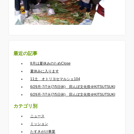
最近の記事
8月は夏休みのためClose
夏休みに入ります
11土 オトリヨセマルシェ104
6/29月-7/7火(7/5日休) 田んぼ文化祭＠KITSUTSUKI
6/29月-7/7火(7/5日休) 田んぼ文化祭＠KITSUTSUKI
カテゴリ別
ニュース
ミッション
たすきがけ事業