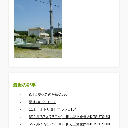
最近の記事
8月は夏休みのためClose
夏休みに入ります
11土 オトリヨセマルシェ104
6/29月-7/7火(7/5日休) 田んぼ文化祭＠KITSUTSUKI
6/29月-7/7火(7/5日休) 田んぼ文化祭＠KITSUTSUKI