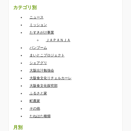
カテゴリ別
ニュース
ミッション
たすきがけ事業
ＪＡＰＡＮＪＡ
バンブーム
まいとこプロジェクト
シェアグリ
大阪出汁勉強会
大阪食文化リチェルカーレ
大阪食文化探究部
ふるさと家
町農家
その他
たねはた種畑
月別