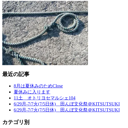
最近の記事
8月は夏休みのためClose
夏休みに入ります
11土 オトリヨセマルシェ104
6/29月-7/7火(7/5日休) 田んぼ文化祭＠KITSUTSUKI
6/29月-7/7火(7/5日休) 田んぼ文化祭＠KITSUTSUKI
カテゴリ別