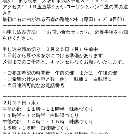
場所/ まち農家 大阪市東成区中道３－１６－２
アクセス/ ＪＲ玉造駅むかいローソンとハンコ屋の間の道
入る
最初に右に曲がれる石畳の路地の中（藤田ﾓｰﾀｰﾌﾟｰﾙ目印）
ーーーーーーーーーーーーーーーーーーーーーーーーーー
お申し込み方法/ 「お問い合わせ」から、必要事項をお知
らせください。
申し込み締め切り：２月２５日（月）午前中
１日前から豆や米を水につける準備があります
〆切までのご予約と、キャンセルなくお願いいたします。
・ご参加希望の時間帯 午前の部 または 午後の部
・ご希望の仕込内容と数 例） 味醂１ 白味噌１
・当日連絡可能なお電話番号
ーーーーーーーーーーーーーーーーーーーーーーーーーー
２月２７日（水）
午前の部 １１時～１１時半 味醂づくり
１１時半～１２時半 白味噌づくり
午後の部 １４時半～１５時 味醂づくり
１５時～１６時 白味噌づくり