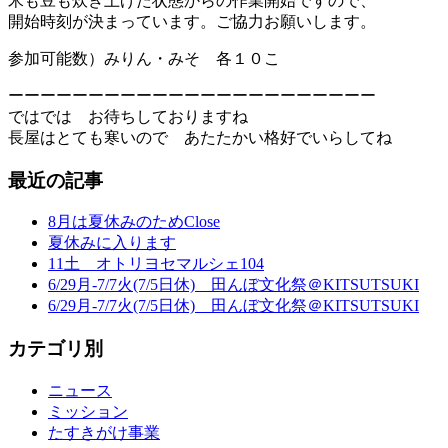
米も豆も炊き上げた状態からの作業開始ですので、
開始時刻が決まっています。ご協力お願いします。
参加可能数）みりん・みそ 各１０こ
ーーーーーーーーーーーーーーーーーーーーーーー
ではでは お待ちしておりますね
長屋はとても寒いので あたたかい格好でいらしてね
最近の記事
8月は夏休みのためClose
夏休みに入ります
11土 オトリヨセマルシェ104
6/29月-7/7火(7/5日休) 田んぼ文化祭＠KITSUTSUKI
6/29月-7/7火(7/5日休) 田んぼ文化祭＠KITSUTSUKI
カテゴリ別
ニュース
ミッション
たすきがけ事業