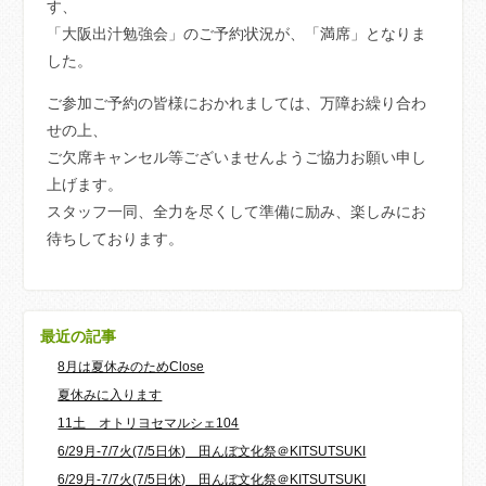
す、
「大阪出汁勉強会」のご予約状況が、「満席」となりま
した。
ご参加ご予約の皆様におかれましては、万障お繰り合わ
せの上、
ご欠席キャンセル等ございませんようご協力お願い申し
上げます。
スタッフ一同、全力を尽くして準備に励み、楽しみにお
待ちしております。
最近の記事
8月は夏休みのためClose
夏休みに入ります
11土 オトリヨセマルシェ104
6/29月-7/7火(7/5日休) 田んぼ文化祭＠KITSUTSUKI
6/29月-7/7火(7/5日休) 田んぼ文化祭＠KITSUTSUKI