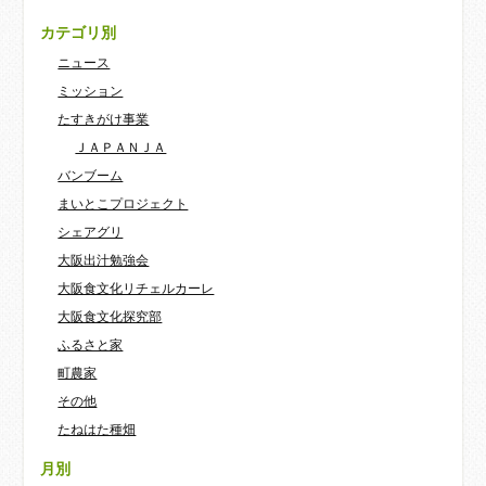
カテゴリ別
ニュース
ミッション
たすきがけ事業
ＪＡＰＡＮＪＡ
バンブーム
まいとこプロジェクト
シェアグリ
大阪出汁勉強会
大阪食文化リチェルカーレ
大阪食文化探究部
ふるさと家
町農家
その他
たねはた種畑
月別