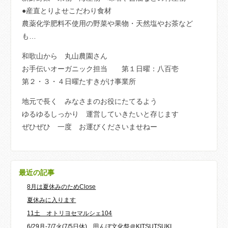
●産直とりよせこだわり食材
農薬化学肥料不使用の野菜や果物・天然塩やお茶など
も
…
和歌山から 丸山農園さん
お手伝いオーガニック担当 第１日曜：八百壱
第２・３・４日曜たすきがけ事業所
地元で長く みなさまのお役にたてるよう
ゆるゆるしっかり 運営していきたいと存じます
ぜひぜひ 一度 お運びくださいませねー
最近の記事
8月は夏休みのためClose
夏休みに入ります
11土 オトリヨセマルシェ104
6/29月-7/7火(7/5日休) 田んぼ文化祭＠KITSUTSUKI