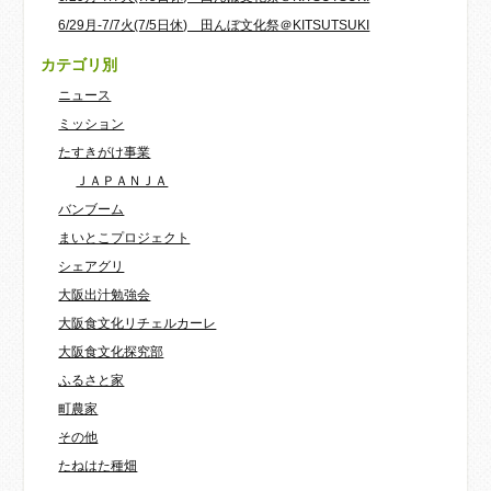
6/29月-7/7火(7/5日休) 田んぼ文化祭＠KITSUTSUKI
カテゴリ別
ニュース
ミッション
たすきがけ事業
ＪＡＰＡＮＪＡ
バンブーム
まいとこプロジェクト
シェアグリ
大阪出汁勉強会
大阪食文化リチェルカーレ
大阪食文化探究部
ふるさと家
町農家
その他
たねはた種畑