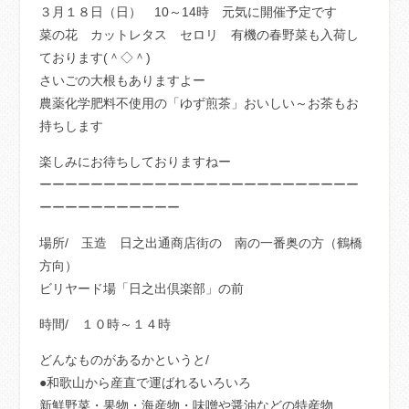
３月１８日（日） 10～14時 元気に開催予定です
菜の花 カットレタス セロリ 有機の春野菜も入荷し
ております(＾◇＾)
さいごの大根もありますよー
農薬化学肥料不使用の「ゆず煎茶」おいしい～お茶もお
持ちします
楽しみにお待ちしておりますねー
ーーーーーーーーーーーーーーーーーーーーーーーーー
ーーーーーーーーーーー
場所/
玉造 日之出通商店街の 南の一番奥の方（鶴橋
方向）
ビリヤード場「日之出倶楽部」の前
時間/ １０時～１４時
どんなものがあるかというと/
●和歌山から産直で運ばれるいろいろ
新鮮野菜・果物・海産物・味噌や醤油などの特産物