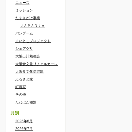
ニュース
ミッション
たすきがけ事業
ＪＡＰＡＮＪＡ
バンブーム
まいとこプロジェクト
シェアグリ
大阪出汁勉強会
大阪食文化リチェルカーレ
大阪食文化探究部
ふるさと家
町農家
その他
たねはた種畑
月別
2026年8月
2026年7月