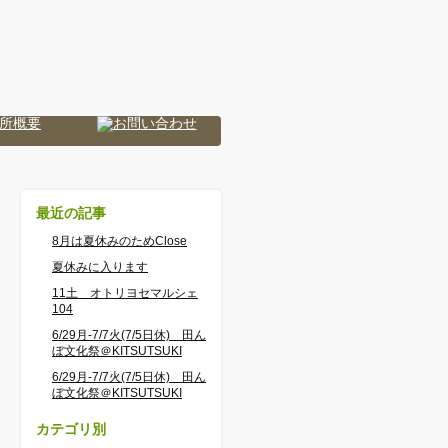
最近の記事
8月は夏休みのためClose
夏休みに入ります
11土 オトリヨセマルシェ
104
6/29月-7/7火(7/5日休) 田ん
ぼ文化祭＠KITSUTSUKI
6/29月-7/7火(7/5日休) 田ん
ぼ文化祭＠KITSUTSUKI
カテゴリ別