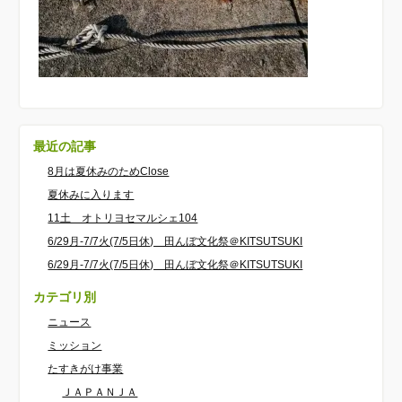
最近の記事
8月は夏休みのためClose
夏休みに入ります
11土 オトリヨセマルシェ104
6/29月-7/7火(7/5日休) 田んぼ文化祭＠KITSUTSUKI
6/29月-7/7火(7/5日休) 田んぼ文化祭＠KITSUTSUKI
カテゴリ別
ニュース
ミッション
たすきがけ事業
ＪＡＰＡＮＪＡ