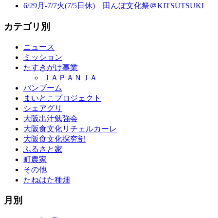
6/29月-7/7火(7/5日休) 田んぼ文化祭＠KITSUTSUKI
カテゴリ別
ニュース
ミッション
たすきがけ事業
ＪＡＰＡＮＪＡ
バンブーム
まいとこプロジェクト
シェアグリ
大阪出汁勉強会
大阪食文化リチェルカーレ
大阪食文化探究部
ふるさと家
町農家
その他
たねはた種畑
月別