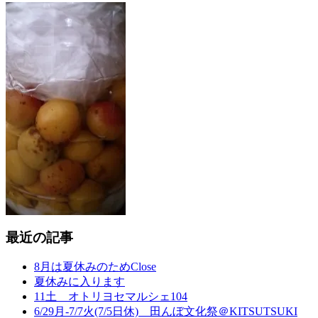
最近の記事
8月は夏休みのためClose
夏休みに入ります
11土 オトリヨセマルシェ104
6/29月-7/7火(7/5日休) 田んぼ文化祭＠KITSUTSUKI