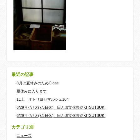
最近の記事
8月は夏休みのためClose
夏休みに入ります
11土 オトリヨセマルシェ104
6/29月-7/7火(7/5日休) 田んぼ文化祭＠KITSUTSUKI
6/29月-7/7火(7/5日休) 田んぼ文化祭＠KITSUTSUKI
カテゴリ別
ニュース