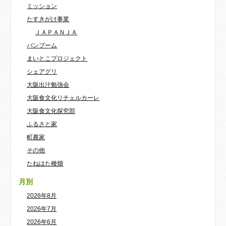
ミッション
たすきがけ事業
ＪＡＰＡＮＪＡ
バンブーム
まいとこプロジェクト
シェアグリ
大阪出汁勉強会
大阪食文化リチェルカーレ
大阪食文化探究部
ふるさと家
町農家
その他
たねはた種畑
月別
2026年8月
2026年7月
2026年6月