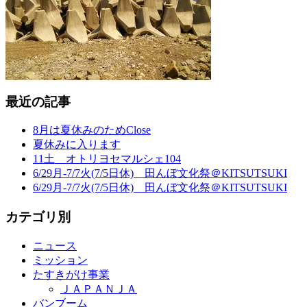
最近の記事
8月は夏休みのためClose
夏休みに入ります
11土 オトリヨセマルシェ104
6/29月-7/7火(7/5日休) 田んぼ文化祭＠KITSUTSUKI
6/29月-7/7火(7/5日休) 田んぼ文化祭＠KITSUTSUKI
カテゴリ別
ニュース
ミッション
たすきがけ事業
ＪＡＰＡＮＪＡ
バンブーム