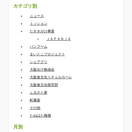
カテゴリ別
ニュース
ミッション
たすきがけ事業
ＪＡＰＡＮＪＡ
バンブーム
まいとこプロジェクト
シェアグリ
大阪出汁勉強会
大阪食文化リチェルカーレ
大阪食文化探究部
ふるさと家
町農家
その他
たねはた種畑
月別