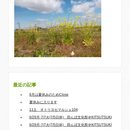
最近の記事
8月は夏休みのためClose
夏休みに入ります
11土 オトリヨセマルシェ104
6/29月-7/7火(7/5日休) 田んぼ文化祭＠KITSUTSUKI
6/29月-7/7火(7/5日休) 田んぼ文化祭＠KITSUTSUKI