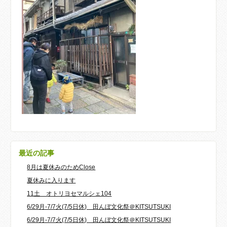
最近の記事
8月は夏休みのためClose
夏休みに入ります
11土 オトリヨセマルシェ104
6/29月-7/7火(7/5日休) 田んぼ文化祭＠KITSUTSUKI
6/29月-7/7火(7/5日休) 田んぼ文化祭＠KITSUTSUKI