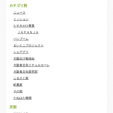
カテゴリ別
ニュース
ミッション
たすきがけ事業
ＪＡＰＡＮＪＡ
バンブーム
まいとこプロジェクト
シェアグリ
大阪出汁勉強会
大阪食文化リチェルカーレ
大阪食文化探究部
ふるさと家
町農家
その他
たねはた種畑
月別