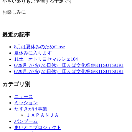
小さい盛りもご準備する予定です
お楽しみに
最近の記事
8月は夏休みのためClose
夏休みに入ります
11土 オトリヨセマルシェ104
6/29月-7/7火(7/5日休) 田んぼ文化祭＠KITSUTSUKI
6/29月-7/7火(7/5日休) 田んぼ文化祭＠KITSUTSUKI
カテゴリ別
ニュース
ミッション
たすきがけ事業
ＪＡＰＡＮＪＡ
バンブーム
まいとこプロジェクト