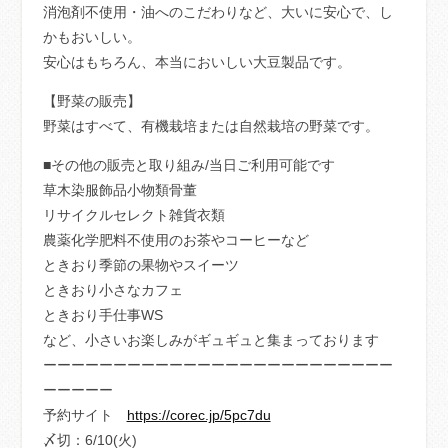
消泡剤不使用・油へのこだわりなど、大いに安心で、し
かもおいしい。
安心はもちろん、本当においしい大豆製品です。
【野菜の販売】
野菜はすべて、有機栽培または自然栽培の野菜です。
■その他の販売と取り組み/当日ご利用可能です
草木染服飾品小物類骨董
リサイクルセレクト雑貨衣類
農薬化学肥料不使用のお茶やコーヒーなど
ときおり季節の果物やスイーツ
ときおり小さなカフェ
ときおり手仕事WS
など、小さいお楽しみがギュギュと集まっております
ーーーーーーーーーーーーーーーーーーーーーーーーー
ーーーーー
予約サイト
https://corec.jp/5pc7du
〆切：6/10(火)