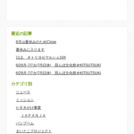
最近の記事
8月は夏休みのためClose
夏休みに入ります
11土 オトリヨセマルシェ104
6/29月-7/7火(7/5日休) 田んぼ文化祭＠KITSUTSUKI
6/29月-7/7火(7/5日休) 田んぼ文化祭＠KITSUTSUKI
カテゴリ別
ニュース
ミッション
たすきがけ事業
ＪＡＰＡＮＪＡ
バンブーム
まいとこプロジェクト