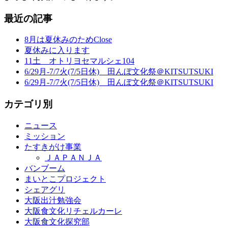
最近の記事
8月は夏休みのためClose
夏休みに入ります
11土 オトリヨセマルシェ104
6/29月-7/7火(7/5日休) 田んぼ文化祭＠KITSUTSUKI
6/29月-7/7火(7/5日休) 田んぼ文化祭＠KITSUTSUKI
カテゴリ別
ニュース
ミッション
たすきがけ事業
ＪＡＰＡＮＪＡ
バンブーム
まいとこプロジェクト
シェアグリ
大阪出汁勉強会
大阪食文化リチェルカーレ
大阪食文化探究部