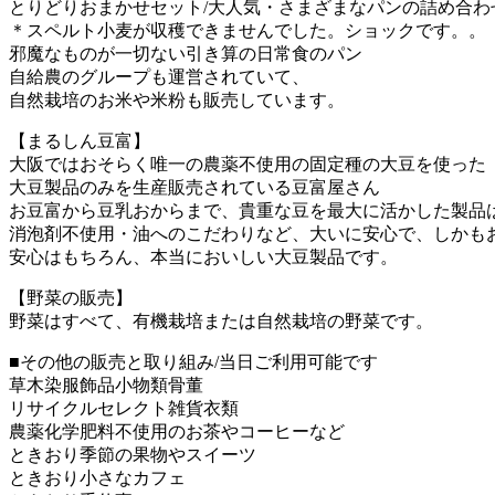
とりどりおまかせセット/大人気・さまざまなパンの詰め合わ
＊スペルト小麦が収穫できませんでした。ショックです。。
邪魔なものが一切ない引き算の日常食のパン
自給農のグループも運営されていて、
自然栽培のお米や米粉も販売しています。
【まるしん豆富】
大阪ではおそらく唯一の農薬不使用の固定種の大豆を使った
大豆製品のみを生産販売されている豆富屋さん
お豆富から豆乳おからまで、貴重な豆を最大に活かした製品
消泡剤不使用・油へのこだわりなど、大いに安心で、しかも
安心はもちろん、本当においしい大豆製品です。
【野菜の販売】
野菜はすべて、有機栽培または自然栽培の野菜です。
■その他の販売と取り組み/当日ご利用可能です
草木染服飾品小物類骨董
リサイクルセレクト雑貨衣類
農薬化学肥料不使用のお茶やコーヒーなど
ときおり季節の果物やスイーツ
ときおり小さなカフェ