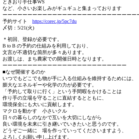
ときおり手仕事WS
など、小さいお楽しみがギュギュと集まっております
ーーーーーーーーーーーーーーーーーーーーーーーーーーー
予約サイト
https://corec.jp/5pc7du
〆切：5/21(火)
＊初回、登録が必要です。
B to B の予約の仕組みを利用しており、
文言が不適切な箇所が多々あります。
お渡しは、まち農家での開催日時となります。
ーーーーーーーーーーーーーーーーーーーーーーーーー
■なぜ開催するのか
いつでもどこでも物が手に入る仕組みを維持するためには、
膨大なエネルギーや化学の力が必要です。
「予約して取りに行く」という手間暇をかけることは
作り手の立場を守ることに直結するとともに、
環境保全にも大いに貢献します。
マクロを動かす 小さいクル
日々の暮らしのなかで互いを大切にしながら
良い環境を未来に引き継いでいきたいと思うのです。
どうぞご一緒に 場を作っていってくださいますよう、
よろしくお願い申し上げます。