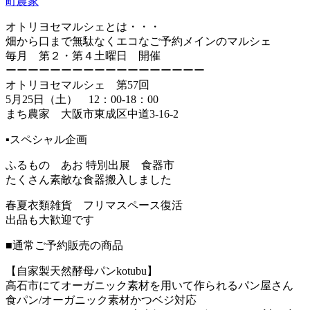
町農家
オトリヨセマルシェとは・・・
畑から口まで無駄なくエコなご予約メインのマルシェ
毎月 第２・第４土曜日 開催
ーーーーーーーーーーーーーーーーーー
オトリヨセマルシェ 第57回
5月25日（土） 12：00-18：00
まち農家 大阪市東成区中道3-16-2
▪️スペシャル企画
ふるもの あお 特別出展 食器市
たくさん素敵な食器搬入しました
春夏衣類雑貨 フリマスペース復活
出品も大歓迎です
■通常ご予約販売の商品
【自家製天然酵母パンkotubu】
高石市にてオーガニック素材を用いて作られるパン屋さん
食パン/オーガニック素材かつベジ対応