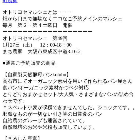
町農家
オトリヨセマルシェとは・・・
畑から口まで無駄なくエコなご予約メインのマルシェ
毎月 第２・第４土曜日 開催
ーーーーーーーーーーーーーーーーーー
オトリヨセマルシェ 第49回
1月27日（土） 12：00-18：00
まち農家 大阪市東成区中道3-16-2
■通常ご予約販売の商品
【自家製天然酵母パンkotubu】
高石市にてオーガニック素材を用いて作られるパン屋さん
食パン/オーガニック素材かつベジ対応
とりどりおまかせセット/大人気・さまざまなパンの詰め合
わせです。
＊スペルト小麦が収穫できませんでした。ショックです。。
邪魔なものが一切ない引き算の日常食のパン
自給農のグループも運営されていて、
自然栽培のお米や米粉も販売しています。
【まるしん豆富】