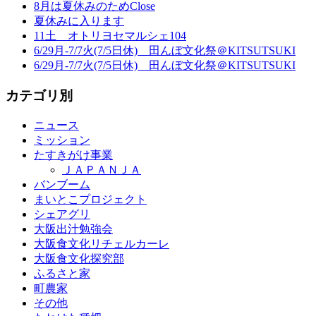
8月は夏休みのためClose
夏休みに入ります
11土 オトリヨセマルシェ104
6/29月-7/7火(7/5日休) 田んぼ文化祭＠KITSUTSUKI
6/29月-7/7火(7/5日休) 田んぼ文化祭＠KITSUTSUKI
カテゴリ別
ニュース
ミッション
たすきがけ事業
ＪＡＰＡＮＪＡ
バンブーム
まいとこプロジェクト
シェアグリ
大阪出汁勉強会
大阪食文化リチェルカーレ
大阪食文化探究部
ふるさと家
町農家
その他