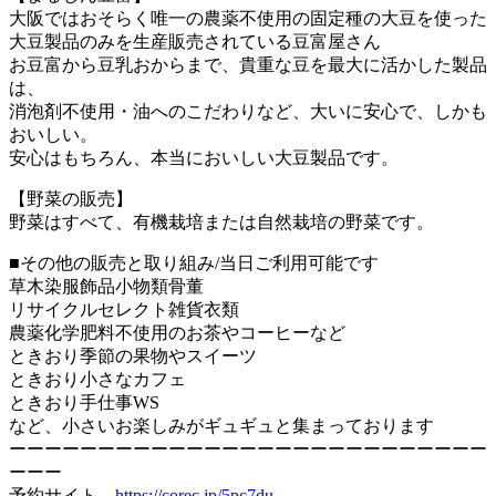
大阪ではおそらく唯一の農薬不使用の固定種の大豆を使った
大豆製品のみを生産販売されている豆富屋さん
お豆富から豆乳おからまで、貴重な豆を最大に活かした製品
は、
消泡剤不使用・油へのこだわりなど、大いに安心で、しかも
おいしい。
安心はもちろん、本当においしい大豆製品です。
【野菜の販売】
野菜はすべて、有機栽培または自然栽培の野菜です。
■その他の販売と取り組み/当日ご利用可能です
草木染服飾品小物類骨董
リサイクルセレクト雑貨衣類
農薬化学肥料不使用のお茶やコーヒーなど
ときおり季節の果物やスイーツ
ときおり小さなカフェ
ときおり手仕事WS
など、小さいお楽しみがギュギュと集まっております
ーーーーーーーーーーーーーーーーーーーーーーーーーーー
ーーー
予約サイト
https://corec.jp/5pc7du