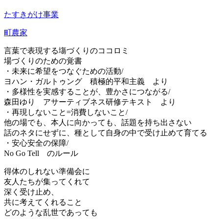
たすきがけ事業
町農家
言葉で表現する塲づくりのココロミ
場づくりのための覚書
・未来に希望をつなぐための活動/
ヨハン・ガルトゥング 積極的平和主義 より
・多様性を実感することが、豊かさにつながる/
森田ゆり アサーティブネス研修テキスト より
・再現しないこと=消費しないこと/
他の場でも、本人に向かっても、話題を持ち出さない
話のネタにせずに、種として自身の中で受け止めて育てる
・安心安全の保障/
No Go Tell のルール
得体のしれない準備会に
友人たちが集ってくれて
深く受け止め、
共に考えてくれること
どのような乱世であっても