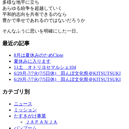
多様な地平に立ち
あらゆる紛争を超越していく
平和的志向を共有できるのなら
豊かで幸せであれるのではないだろうか
そんなふうに思いを明確にした一日。
最近の記事
8月は夏休みのためClose
夏休みに入ります
11土 オトリヨセマルシェ104
6/29月-7/7火(7/5日休) 田んぼ文化祭＠KITSUTSUKI
6/29月-7/7火(7/5日休) 田んぼ文化祭＠KITSUTSUKI
カテゴリ別
ニュース
ミッション
たすきがけ事業
ＪＡＰＡＮＪＡ
バンブーム