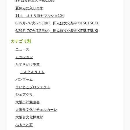
8月は夏休みのためClose
夏休みに入ります
11土 オトリヨセマルシェ104
6/29月-7/7火(7/5日休) 田んぼ文化祭＠KITSUTSUKI
6/29月-7/7火(7/5日休) 田んぼ文化祭＠KITSUTSUKI
カテゴリ別
ニュース
ミッション
たすきがけ事業
ＪＡＰＡＮＪＡ
バンブーム
まいとこプロジェクト
シェアグリ
大阪出汁勉強会
大阪食文化リチェルカーレ
大阪食文化探究部
ふるさと家