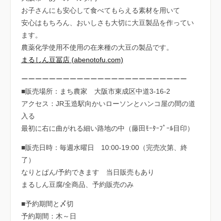
お子さんにも安心して食べてもらえる素材を用いて
安心はもちろん、おいしさも大切に大豆製品を作ってい
ます。
農薬化学使用不使用の在来種の大豆の製品です。
まるしん豆冨店 (abenotofu.com)
ーーーーーーーーーーーーーーーーーーーーーーーー
■販売場所：まち農家 大阪市東成区中道3-16-2
アクセス：JR玉造駅向かいローソンとハンコ屋の間の道
入る
最初に右に曲がれる細い路地の中（藤田ﾓｰﾀｰﾌﾟｰﾙ目印）
■販売日時：毎週水曜日 10:00-19:00（完売次第、終
了）
なりとぱん/予約できます 当日販売もあり
まるしん豆腐/全商品、予約販売のみ
■予約期間と〆切
予約期間：木～日