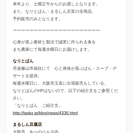
来年より、土曜正午からのお渡しとなります。
また、なりとぱん・まるしん豆富の全商品、
予約販売のみとなります。
ーーーーーーーーーーーーーーーーーーーーー
心身が喜ぶ素材と製法で誠実に作られる食を
まち農家にて毎週水曜日にお届けします。
なりとぱん
丹波篠山市福住にて 心と身体が喜ぶぱん・スープ・デ
ザートを提供。
毎週水曜日に、大阪市玉造に出張販売もしている。
なりとぱんのHPはないので、以下の紹介文をご参照くだ
さい。
「なりとぱん ご紹介文」
http://taskx.jp/blog/news/4336.html
まるしん豆腐店
大阪市 あべのベルタ内