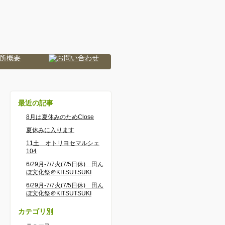
最近の記事
8月は夏休みのためClose
夏休みに入ります
11土 オトリヨセマルシェ
104
6/29月-7/7火(7/5日休) 田ん
ぼ文化祭＠KITSUTSUKI
6/29月-7/7火(7/5日休) 田ん
ぼ文化祭＠KITSUTSUKI
カテゴリ別