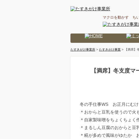
マクロを動かす ち
たすきがけ事業所
>
たすきがけ事業
> 【満席】
【満席】冬支度マ
冬の手仕事WS お正月にむ
＊おからと豆乳を使うので火も
＊自家製味噌をちょくちょく
＊まるしん豆腐のおからと豆
＊糀が多めで風味がゆたか 