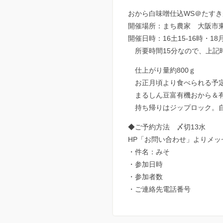
おから白味噌仕込WS＠たす
開催場所：まち農家 大阪市東成
開催日時：16土15-16時・18月1
所要時間15分なので、上記
仕上がり量約800ｇ
お正月頃より食べられる予定 
まるしん豆富有機おから＆有
持ち帰りはジップロック。自
◆ご予約方法 〆切13水
HP「お問い合わせ」よりメッ
・件名：みそ
・参加日時
・参加者数
・ご連絡先電話番号