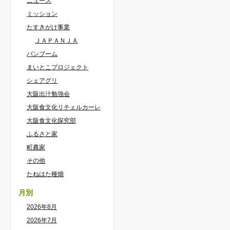
ニュース
ミッション
たすきがけ事業
ＪＡＰＡＮＪＡ
バンブーム
まいとこプロジェクト
シェアグリ
大阪出汁勉強会
大阪食文化リチェルカーレ
大阪食文化探究部
ふるさと家
町農家
その他
たねはた種畑
月別
2026年8月
2026年7月