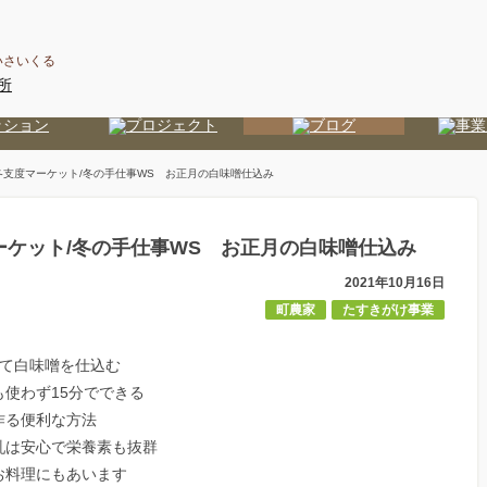
いさいくる
冬支度マーケット/冬の手仕事WS お正月の白味噌仕込み
ーケット/冬の手仕事WS お正月の白味噌仕込み
2021年10月16日
町農家
たすきがけ事業
けて白味噌を仕込む
使わず15分でできる
作る便利な方法
乳は安心で栄養素も抜群
お料理にもあいます