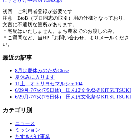
初回：ご利用者登録が必要です
注意：BtoB（プロ同志の取引）用の仕様となっており、
文言に不適切な箇所があります。
＊宅配はいたしません。まち農家でのお渡しのみ。
＊ご質問など、当HP「お問い合わせ」よりメールくださ
い。
最近の記事
8月は夏休みのためClose
夏休みに入ります
11土 オトリヨセマルシェ104
6/29月-7/7火(7/5日休) 田んぼ文化祭＠KITSUTSUKI
6/29月-7/7火(7/5日休) 田んぼ文化祭＠KITSUTSUKI
カテゴリ別
ニュース
ミッション
たすきがけ事業