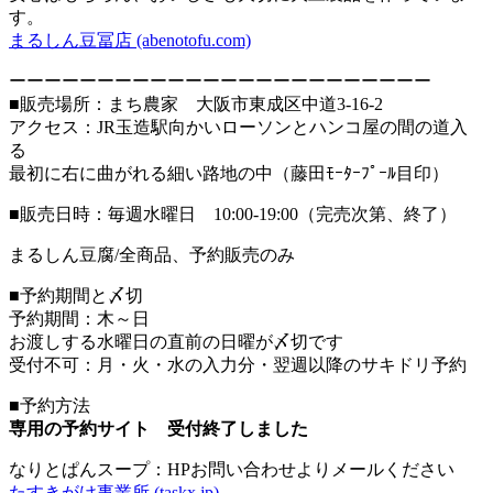
す。
まるしん豆冨店 (abenotofu.com)
ーーーーーーーーーーーーーーーーーーーーーーーー
■販売場所：まち農家 大阪市東成区中道3-16-2
アクセス：JR玉造駅向かいローソンとハンコ屋の間の道入
る
最初に右に曲がれる細い路地の中（藤田ﾓｰﾀｰﾌﾟｰﾙ目印）
■販売日時：毎週水曜日 10:00-19:00（完売次第、終了）
まるしん豆腐/全商品、予約販売のみ
■予約期間と〆切
予約期間：木～日
お渡しする水曜日の直前の日曜が〆切です
受付不可：月・火・水の入力分・翌週以降のサキドリ予約
■予約方法
専用の予約サイト 受付終了しました
なりとぱんスープ：HPお問い合わせよりメールください
たすきがけ事業所 (taskx.jp)