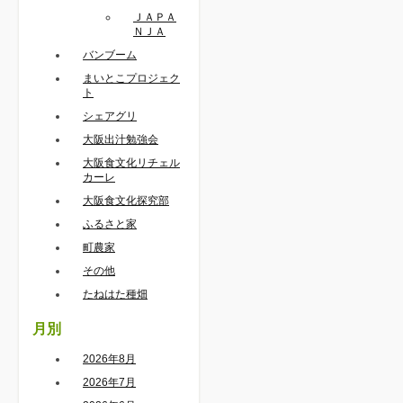
ＪＡＰＡ
ＮＪＡ
バンブーム
まいとこプロジェク
ト
シェアグリ
大阪出汁勉強会
大阪食文化リチェル
カーレ
大阪食文化探究部
ふるさと家
町農家
その他
たねはた種畑
月別
2026年8月
2026年7月