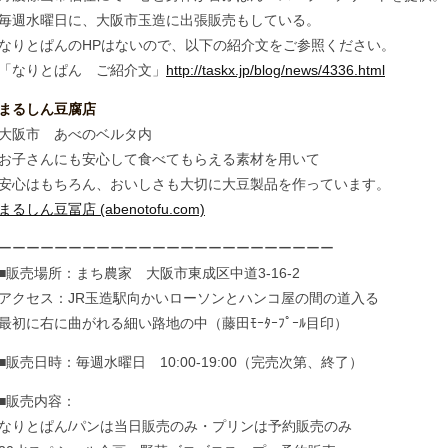
毎週水曜日に、大阪市玉造に出張販売もしている。
なりとぱんのHPはないので、以下の紹介文をご参照ください。
「なりとぱん ご紹介文」
http://taskx.jp/blog/news/4336.html
まるしん豆腐店
大阪市 あべのベルタ内
お子さんにも安心して食べてもらえる素材を用いて
安心はもちろん、おいしさも大切に大豆製品を作っています。
まるしん豆冨店 (abenotofu.com)
ーーーーーーーーーーーーーーーーーーーーーーーー
■販売場所：まち農家 大阪市東成区中道3-16-2
アクセス：JR玉造駅向かいローソンとハンコ屋の間の道入る
最初に右に曲がれる細い路地の中（藤田ﾓｰﾀｰﾌﾟｰﾙ目印）
■販売日時：毎週水曜日 10:00-19:00（完売次第、終了）
■販売内容：
なりとぱん/パンは当日販売のみ・プリンは予約販売のみ