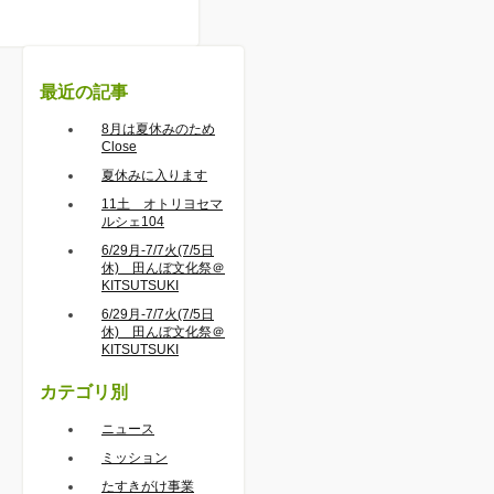
最近の記事
8月は夏休みのため
Close
夏休みに入ります
11土 オトリヨセマ
ルシェ104
6/29月-7/7火(7/5日
休) 田んぼ文化祭＠
KITSUTSUKI
6/29月-7/7火(7/5日
休) 田んぼ文化祭＠
KITSUTSUKI
カテゴリ別
ニュース
ミッション
たすきがけ事業