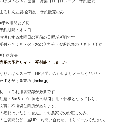
20水スペシャル企画 野菜ゴロゴロスープ 予約販売
まるしん豆腐/全商品、予約販売のみ
■予約期間と〆切
予約期間：木～日
お渡しする水曜日の直前の日曜が〆切です
受付不可：月・火・水の入力分・翌週以降のサキドリ予約
■予約方法
専用の予約サイト 受付終了しました
なりとぱんスープ：HPお問い合わせよりメールください
たすきがけ事業所 (taskx.jp)
初回：ご利用者登録が必要です
注意：BtoB（プロ同志の取引）用の仕様となっており、
文言に不適切な箇所があります。
＊宅配はいたしません。まち農家でのお渡しのみ。
＊ご質問など、当HP「お問い合わせ」よりメールください。