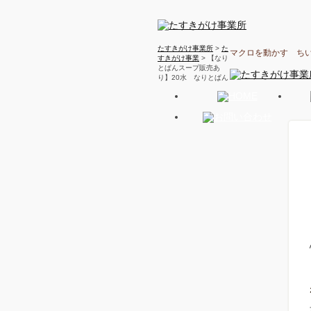
たすきがけ事業所
>
た
マクロを動かす ち
すきがけ事業
> 【なり
とぱんスープ販売あ
り】20水 なりとぱん