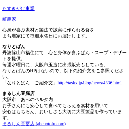
たすきがけ事業
町農家
心身が喜ぶ素材と製法で誠実に作られる食を
まち農家にて毎週水曜日にお届けします。
なりとぱん
丹波篠山市福住にて 心と身体が喜ぶぱん・スープ・デザー
トを提供。
毎週水曜日に、大阪市玉造に出張販売もしている。
なりとぱんのHPはないので、以下の紹介文をご参照くださ
い。
「なりとぱん ご紹介文」
http://taskx.jp/blog/news/4336.html
まるしん豆腐店
大阪市 あべのベルタ内
お子さんにも安心して食べてもらえる素材を用いて
安心はもちろん、おいしさも大切に大豆製品を作っていま
す。
まるしん豆冨店 (abenotofu.com)