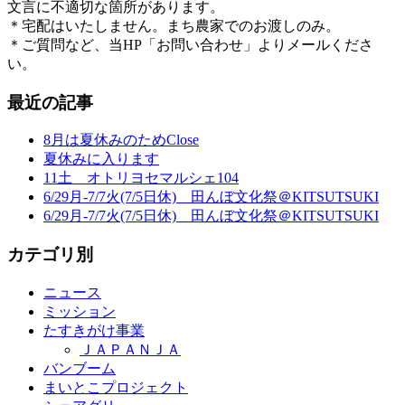
文言に不適切な箇所があります。
＊宅配はいたしません。まち農家でのお渡しのみ。
＊ご質問など、当HP「お問い合わせ」よりメールくださ
い。
最近の記事
8月は夏休みのためClose
夏休みに入ります
11土 オトリヨセマルシェ104
6/29月-7/7火(7/5日休) 田んぼ文化祭＠KITSUTSUKI
6/29月-7/7火(7/5日休) 田んぼ文化祭＠KITSUTSUKI
カテゴリ別
ニュース
ミッション
たすきがけ事業
ＪＡＰＡＮＪＡ
バンブーム
まいとこプロジェクト