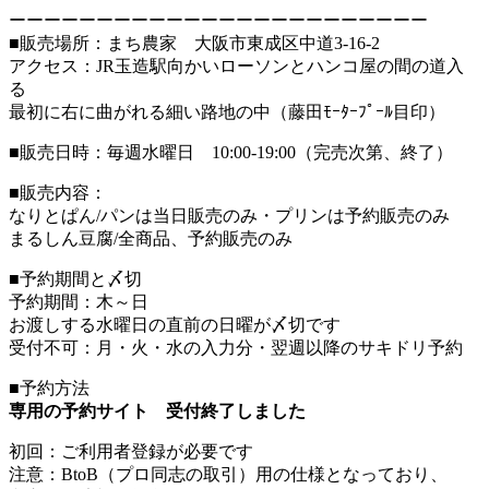
ーーーーーーーーーーーーーーーーーーーーーーーー
■販売場所：まち農家 大阪市東成区中道3-16-2
アクセス：JR玉造駅向かいローソンとハンコ屋の間の道入
る
最初に右に曲がれる細い路地の中（藤田ﾓｰﾀｰﾌﾟｰﾙ目印）
■販売日時：毎週水曜日 10:00-19:00（完売次第、終了）
■販売内容：
なりとぱん/パンは当日販売のみ・プリンは予約販売のみ
まるしん豆腐/全商品、予約販売のみ
■予約期間と〆切
予約期間：木～日
お渡しする水曜日の直前の日曜が〆切です
受付不可：月・火・水の入力分・翌週以降のサキドリ予約
■予約方法
専用の予約サイト 受付終了しました
初回：ご利用者登録が必要です
注意：BtoB（プロ同志の取引）用の仕様となっており、