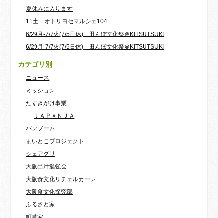
夏休みに入ります
11土 オトリヨセマルシェ104
6/29月-7/7火(7/5日休) 田んぼ文化祭＠KITSUTSUKI
6/29月-7/7火(7/5日休) 田んぼ文化祭＠KITSUTSUKI
カテゴリ別
ニュース
ミッション
たすきがけ事業
ＪＡＰＡＮＪＡ
バンブーム
まいとこプロジェクト
シェアグリ
大阪出汁勉強会
大阪食文化リチェルカーレ
大阪食文化探究部
ふるさと家
町農家