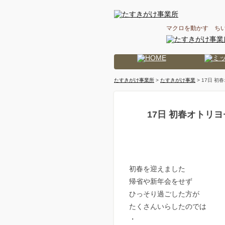
マクロを動かす ち
たすきがけ事業所
>
たすきがけ事業
> 17日 初春
17日 初春オトリヨセ
初春を迎えました
帰省や新年会をせず
ひっそり過ごした方が
たくさんいらしたのでは
・