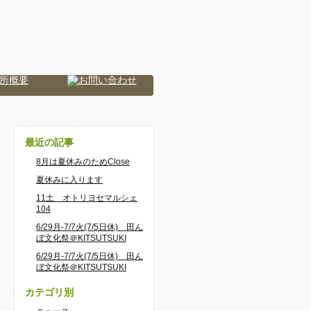
最近の記事
8月は夏休みのためClose
夏休みに入ります
11土 オトリヨセマルシェ
104
6/29月-7/7火(7/5日休) 田ん
ぼ文化祭＠KITSUTSUKI
6/29月-7/7火(7/5日休) 田ん
ぼ文化祭＠KITSUTSUKI
カテゴリ別