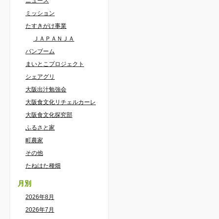
ニュース
ミッション
たすきがけ事業
ＪＡＰＡＮＪＡ
バンブーム
まいとこプロジェクト
シェアグリ
大阪出汁勉強会
大阪食文化リチェルカーレ
大阪食文化探究部
ふるさと家
町農家
その他
たねはた種畑
月別
2026年8月
2026年7月