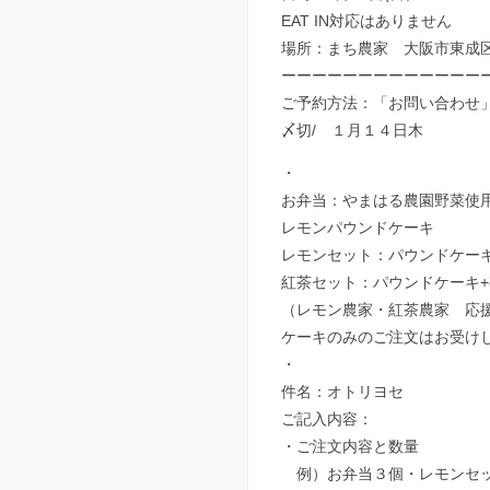
EAT IN対応はありません
場所：まち農家 大阪市東成区中
ーーーーーーーーーーーーー
ご予約方法：「お問い合わせ
〆切/ １月１４日木
・
お弁当：やまはる農園野菜使用
レモンパウンドケーキ
レモンセット：パウンドケーキ
紅茶セット：パウンドケーキ+有
（レモン農家・紅茶農家 応
ケーキのみのご注文はお受け
・
件名：オトリヨセ
ご記入内容：
・ご注文内容と数量
例）お弁当３個・レモンセッ