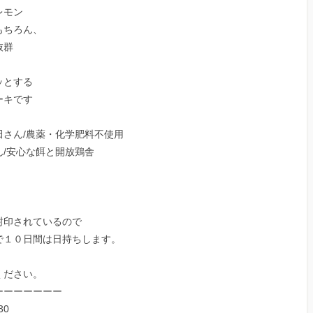
レモン
もちろん、
抜群
ッとする
ーキです
さん/農薬・化学肥料不使用
/安心な餌と開放鶏舎
封印されているので
で１０日間は日持ちします。
、
ください。
ーーーーーーー
30