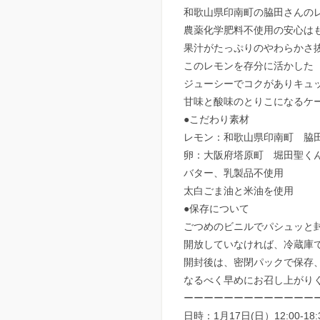
和歌山県印南町の脇田さんの
農薬化学肥料不使用の安心は
果汁がたっぷりのやわらかさ
このレモンを存分に活かした
ジューシーでコクがありキュ
甘味と酸味のとりこになるケ
●こだわり素材
レモン：和歌山県印南町 脇田
卵：大阪府塔原町 堀田聖くん
バター、乳製品不使用
太白ごま油と米油を使用
●保存について
ごつめのビニルでパシュッと
開放していなければ、冷蔵庫
開封後は、密閉パックで保存
なるべく早めにお召し上がり
ーーーーーーーーーーーーー
日時：1月17日(日）12:00-18: