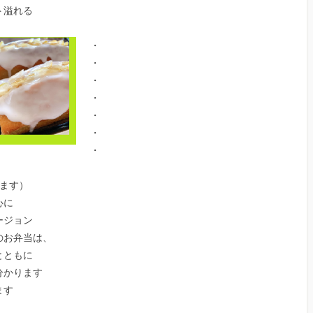
ト溢れる
・
・
・
・
・
・
・
ります）
心に
ージョン
のお弁当は、
とともに
分かります
ます