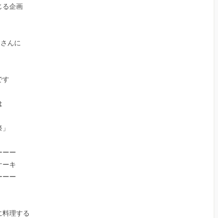
じる企画
s さんに
です
は
祭」
ーーー
ケーキ
ーーー
に料理する