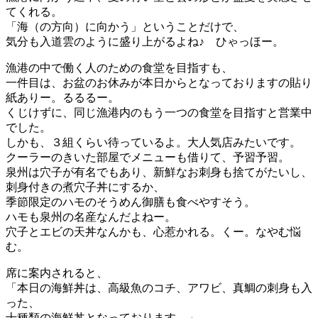
てくれる。
「海（の方向）に向かう」ということだけで、
気分も入道雲のように盛り上がるよね♪ ひゃっほー。
漁港の中で働く人のための食堂を目指すも、
一件目は、お盆のお休みが本日からとなっておりますの貼り
紙ありー。るるるー。
くじけずに、同じ漁港内のもう一つの食堂を目指すと営業中
でした。
しかも、３組くらい待っているよ。大人気店みたいです。
クーラーのきいた部屋でメニューも借りて、予習予習。
泉州は穴子が有名でもあり、新鮮なお刺身も捨てがたいし、
刺身付きの煮穴子丼にするか、
季節限定のハモのそうめん御膳も食べやすそう。
ハモも泉州の名産なんだよねー。
穴子とエビの天丼なんかも、心惹かれる。くー。なやむ悩
む。
席に案内されると、
「本日の海鮮丼は、高級魚のコチ、アワビ、真鯛の刺身も入
った、
十種類の海鮮丼となっております。」