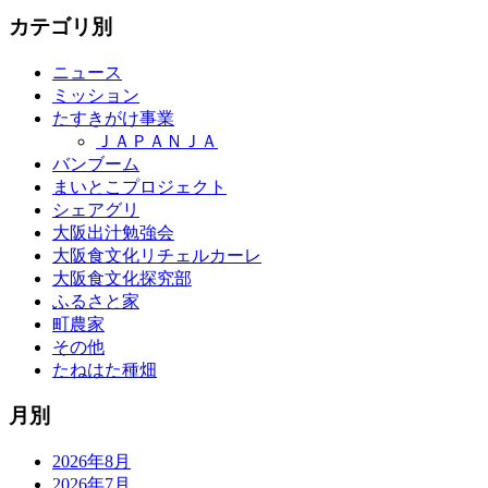
カテゴリ別
ニュース
ミッション
たすきがけ事業
ＪＡＰＡＮＪＡ
バンブーム
まいとこプロジェクト
シェアグリ
大阪出汁勉強会
大阪食文化リチェルカーレ
大阪食文化探究部
ふるさと家
町農家
その他
たねはた種畑
月別
2026年8月
2026年7月