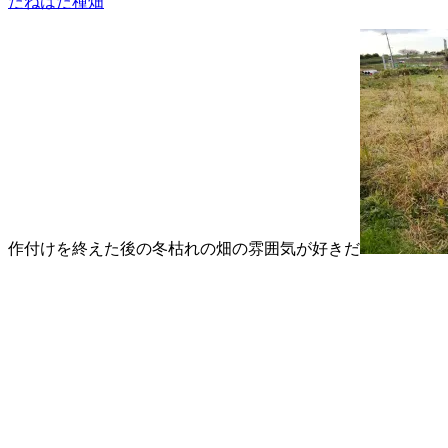
たねはた種畑
作付けを終えた後の冬枯れの畑の雰囲気が好きだ