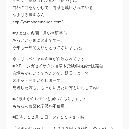
能勢で 農薬も化学肥料も使わずに
自然の力を活かして 野菜を栽培されている
やまはる農園さん
http://yamaharunouen.com/
■やまはる農園「月いち野菜市」
あっというまに師走ですー。
今年も一年間ありがとうございました。
今回はスペシャル企画が併設されてます
■２F/ シガセイサクショ草木染秋冬物展示販売会
会場もかわいくできたので、延長しまして
スポット開催いたしまーす。
見逃した方も、もっかい見たい方もいらしてね♪
■和歌山からレモンも届いておりますよ♪
もちろん農薬化学肥料不使用。
■日時：１２月 ３日（火）１５～１７時
「おまかせセット」：１２００円（５種以上のおまけつ