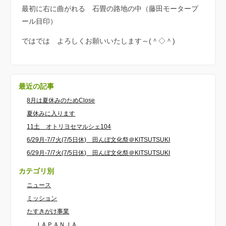
最初に右に曲がれる 石畳の路地の中（藤田モータープ
ール目印）
ではでは よろしくお願いいたします～(＾◇＾)
最近の記事
8月は夏休みのためClose
夏休みに入ります
11土 オトリヨセマルシェ104
6/29月-7/7火(7/5日休) 田んぼ文化祭＠KITSUTSUKI
6/29月-7/7火(7/5日休) 田んぼ文化祭＠KITSUTSUKI
カテゴリ別
ニュース
ミッション
たすきがけ事業
ＪＡＰＡＮＪＡ