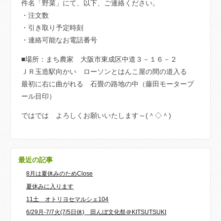
件名「野菜」にて、以下、ご連絡ください。
・注文数
・引き取り予定時刻
・連絡可能なお電話番号
■場所：まち農家 大阪市東成区中道３－１６－２
ＪＲ玉造駅向かい ローソンとはんこ屋の間の道入る
最初に右に曲がれる 石畳の路地の中（藤田モータープ
ール目印）
ではでは よろしくお願いいたします～(＾◇＾)
最近の記事
8月は夏休みのためClose
夏休みに入ります
11土 オトリヨセマルシェ104
6/29月-7/7火(7/5日休) 田んぼ文化祭＠KITSUTSUKI