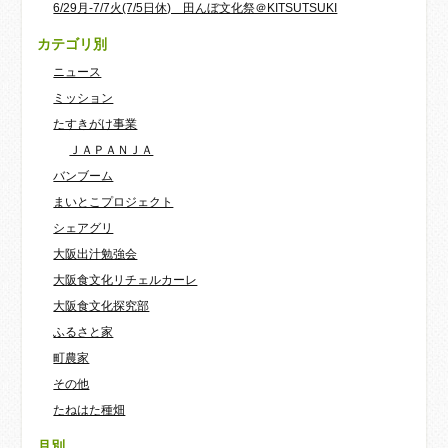
6/29月-7/7火(7/5日休) 田んぼ文化祭＠KITSUTSUKI
カテゴリ別
ニュース
ミッション
たすきがけ事業
ＪＡＰＡＮＪＡ
バンブーム
まいとこプロジェクト
シェアグリ
大阪出汁勉強会
大阪食文化リチェルカーレ
大阪食文化探究部
ふるさと家
町農家
その他
たねはた種畑
月別