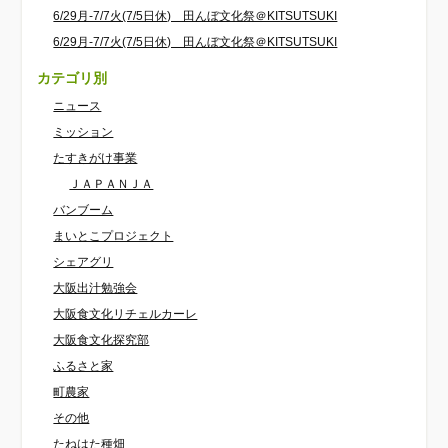
6/29月-7/7火(7/5日休) 田んぼ文化祭＠KITSUTSUKI
6/29月-7/7火(7/5日休) 田んぼ文化祭＠KITSUTSUKI
カテゴリ別
ニュース
ミッション
たすきがけ事業
ＪＡＰＡＮＪＡ
バンブーム
まいとこプロジェクト
シェアグリ
大阪出汁勉強会
大阪食文化リチェルカーレ
大阪食文化探究部
ふるさと家
町農家
その他
たねはた種畑