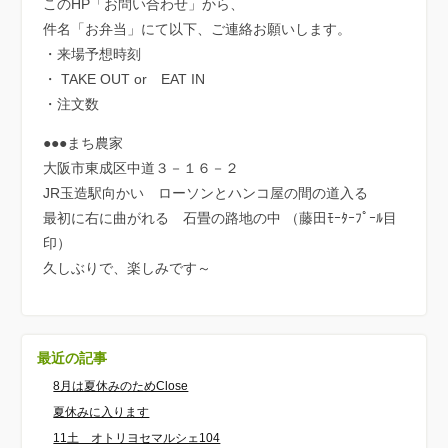
このHP「お問い合わせ」から、
件名「お弁当」にて以下、ご連絡お願いします。
・来場予想時刻
・ TAKE OUT or EAT IN
・注文数
●●●まち農家
大阪市東成区中道３－１６－２
JR玉造駅向かい ローソンとハンコ屋の間の道入る
最初に右に曲がれる 石畳の路地の中 （藤田ﾓｰﾀｰﾌﾟｰﾙ目
印）
久しぶりで、楽しみです～
最近の記事
8月は夏休みのためClose
夏休みに入ります
11土 オトリヨセマルシェ104