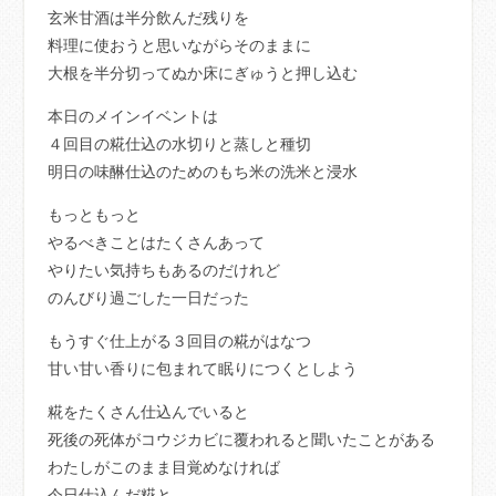
玄米甘酒は半分飲んだ残りを
料理に使おうと思いながらそのままに
大根を半分切ってぬか床にぎゅうと押し込む
本日のメインイベントは
４回目の糀仕込の水切りと蒸しと種切
明日の味醂仕込のためのもち米の洗米と浸水
もっともっと
やるべきことはたくさんあって
やりたい気持ちもあるのだけれど
のんびり過ごした一日だった
もうすぐ仕上がる３回目の糀がはなつ
甘い甘い香りに包まれて眠りにつくとしよう
糀をたくさん仕込んでいると
死後の死体がコウジカビに覆われると聞いたことがある
わたしがこのまま目覚めなければ
今日仕込んだ糀と