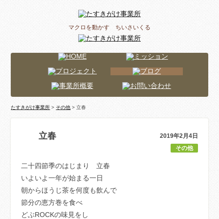
マクロを動かす ちいさいくる
たすきがけ事業所
>
その他
> 立春
立春
2019年2月4日
その他
二十四節季のはじまり 立春
いよいよ一年が始まる一日
朝からほうじ茶を何度も飲んで
節分の恵方巻を食べ
どぶROCKの味見をし