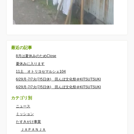
最近の記事
8月は夏休みのためClose
夏休みに入ります
11土 オトリヨセマルシェ104
6/29月-7/7火(7/5日休) 田んぼ文化祭＠KITSUTSUKI
6/29月-7/7火(7/5日休) 田んぼ文化祭＠KITSUTSUKI
カテゴリ別
ニュース
ミッション
たすきがけ事業
ＪＡＰＡＮＪＡ