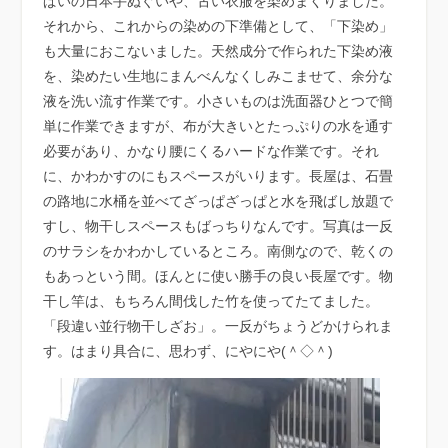
ぱいの日本手ぬぐいや、古い衣服を染めまくりました。
それから、これからの染めの下準備として、「下染め」
も大量におこないました。天然成分で作られた下染め液
を、染めたい生地にまんべんなくしみこませて、余分な
液を洗い流す作業です。小さいものは洗面器ひとつで簡
単に作業できますが、布が大きいとたっぷりの水を通す
必要があり、かなり腰にくるハードな作業です。それ
に、かわかすのにもスペースがいります。長屋は、石畳
の路地に水桶を並べてざっぱざっぱと水を飛ばし放題で
すし、物干しスペースもばっちりなんです。写真は一反
のサラシをかわかしているところ。南側なので、乾くの
もあっという間。ほんとに使い勝手の良い長屋です。物
干し竿は、もちろん間伐した竹を使ってたてました。
「段違い並行物干しざお」。一反がちょうどかけられま
す。はまり具合に、思わず、にやにや(＾◇＾)