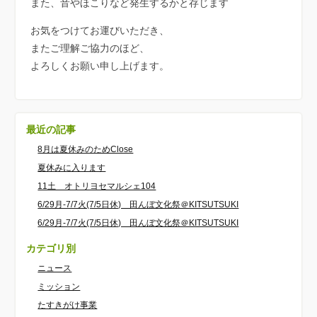
また、音やほこりなど発生するかと存じます
お気をつけてお運びいただき、
またご理解ご協力のほど、
よろしくお願い申し上げます。
最近の記事
8月は夏休みのためClose
夏休みに入ります
11土 オトリヨセマルシェ104
6/29月-7/7火(7/5日休) 田んぼ文化祭＠KITSUTSUKI
6/29月-7/7火(7/5日休) 田んぼ文化祭＠KITSUTSUKI
カテゴリ別
ニュース
ミッション
たすきがけ事業