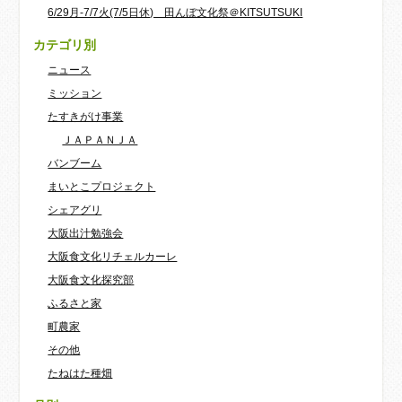
6/29月-7/7火(7/5日休) 田んぼ文化祭＠KITSUTSUKI
カテゴリ別
ニュース
ミッション
たすきがけ事業
ＪＡＰＡＮＪＡ
バンブーム
まいとこプロジェクト
シェアグリ
大阪出汁勉強会
大阪食文化リチェルカーレ
大阪食文化探究部
ふるさと家
町農家
その他
たねはた種畑