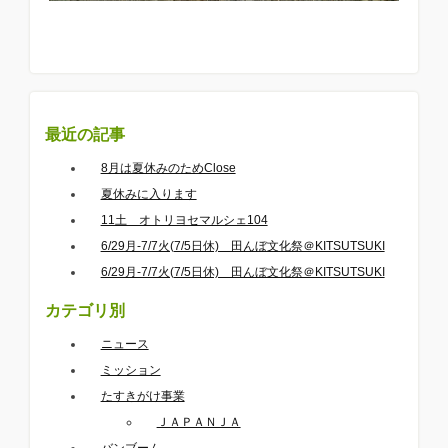
最近の記事
8月は夏休みのためClose
夏休みに入ります
11土 オトリヨセマルシェ104
6/29月-7/7火(7/5日休) 田んぼ文化祭＠KITSUTSUKI
6/29月-7/7火(7/5日休) 田んぼ文化祭＠KITSUTSUKI
カテゴリ別
ニュース
ミッション
たすきがけ事業
ＪＡＰＡＮＪＡ
バンブーム