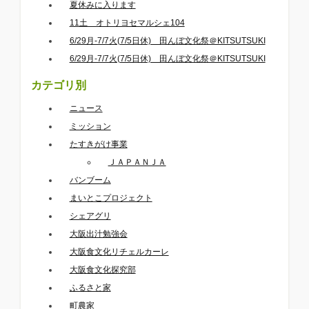
夏休みに入ります
11土 オトリヨセマルシェ104
6/29月-7/7火(7/5日休) 田んぼ文化祭＠KITSUTSUKI
6/29月-7/7火(7/5日休) 田んぼ文化祭＠KITSUTSUKI
カテゴリ別
ニュース
ミッション
たすきがけ事業
ＪＡＰＡＮＪＡ
バンブーム
まいとこプロジェクト
シェアグリ
大阪出汁勉強会
大阪食文化リチェルカーレ
大阪食文化探究部
ふるさと家
町農家