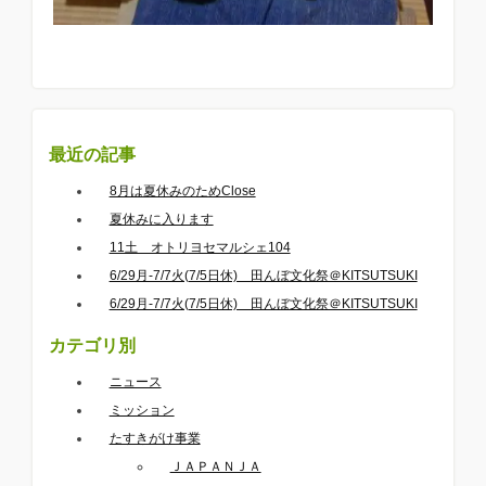
最近の記事
8月は夏休みのためClose
夏休みに入ります
11土 オトリヨセマルシェ104
6/29月-7/7火(7/5日休) 田んぼ文化祭＠KITSUTSUKI
6/29月-7/7火(7/5日休) 田んぼ文化祭＠KITSUTSUKI
カテゴリ別
ニュース
ミッション
たすきがけ事業
ＪＡＰＡＮＪＡ