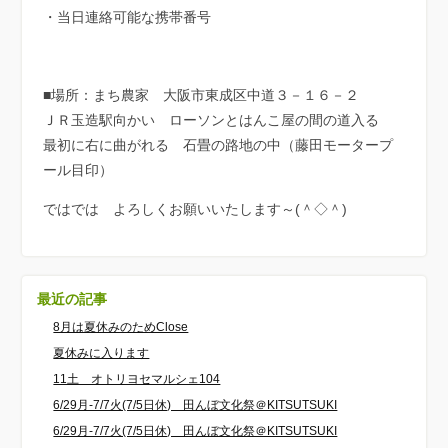
・当日連絡可能な携帯番号
■場所：まち農家 大阪市東成区中道３－１６－２
ＪＲ玉造駅向かい ローソンとはんこ屋の間の道入る
最初に右に曲がれる 石畳の路地の中（藤田モータープ
ール目印）
ではでは よろしくお願いいたします～(＾◇＾)
最近の記事
8月は夏休みのためClose
夏休みに入ります
11土 オトリヨセマルシェ104
6/29月-7/7火(7/5日休) 田んぼ文化祭＠KITSUTSUKI
6/29月-7/7火(7/5日休) 田んぼ文化祭＠KITSUTSUKI