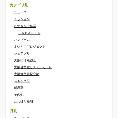
カテゴリ別
ニュース
ミッション
たすきがけ事業
ＪＡＰＡＮＪＡ
バンブーム
まいとこプロジェクト
シェアグリ
大阪出汁勉強会
大阪食文化リチェルカーレ
大阪食文化探究部
ふるさと家
町農家
その他
たねはた種畑
月別