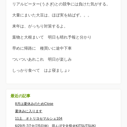
リアルピーター(うさぎ)との競争には負けた気がする。
大量にまいた大豆は、ほぼ実を結ばず。。。
来年は、がっちり対策するよ。
葉物と大根まいて 明日も晴れ予報と分かり
早めに帰路に 種買いに途中下車
ついついあれこれ 明日が楽しみ
しっかり食べて はよ寝ましょ♪
最近の記事
8月は夏休みのためClose
夏休みに入ります
11土 オトリヨセマルシェ104
6/29月-7/7火(7/5日休) 田んぼ文化祭＠KITSUTSUKI