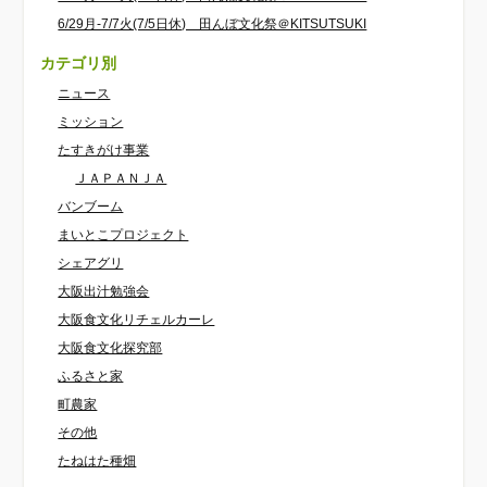
6/29月-7/7火(7/5日休) 田んぼ文化祭＠KITSUTSUKI
カテゴリ別
ニュース
ミッション
たすきがけ事業
ＪＡＰＡＮＪＡ
バンブーム
まいとこプロジェクト
シェアグリ
大阪出汁勉強会
大阪食文化リチェルカーレ
大阪食文化探究部
ふるさと家
町農家
その他
たねはた種畑