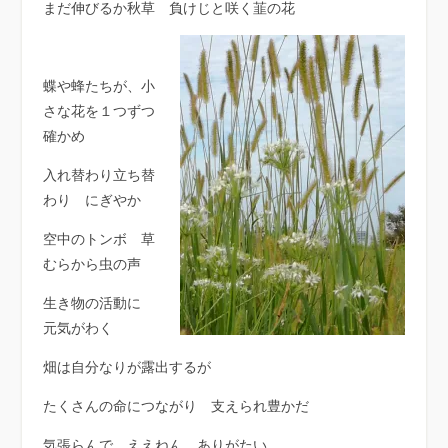
まだ伸びるか秋草 負けじと咲く韮の花
蝶や蜂たちが、小
さな花を１つずつ
確かめ
入れ替わり立ち替
わり にぎやか
空中のトンボ 草
むらから虫の声
生き物の活動に
元気がわく
畑は自分なりが露出するが
たくさんの命につながり 支えられ豊かだ
気張らんで ええねん ありがたい