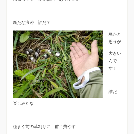
新たな痕跡 誰だ？
鳥かと
思うが
大きい
んで
す！
誰だ
楽しみだな
種まく前の草刈りに 前半費やす