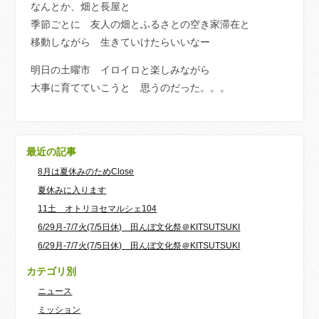
なんとか、畑と長屋と
季節ごとに 友人の畑とふるさとの空き家滞在と
移動しながら 生きていけたらいいなー
明日の土曜市 イロイロと楽しみながら
大事に育てていこうと 思うのだった。。。
最近の記事
8月は夏休みのためClose
夏休みに入ります
11土 オトリヨセマルシェ104
6/29月-7/7火(7/5日休) 田んぼ文化祭＠KITSUTSUKI
6/29月-7/7火(7/5日休) 田んぼ文化祭＠KITSUTSUKI
カテゴリ別
ニュース
ミッション