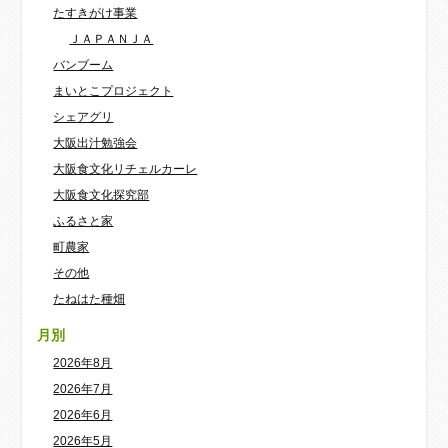
たすきがけ事業
ＪＡＰＡＮＪＡ
バンブーム
まいとこプロジェクト
シェアグリ
大阪出汁勉強会
大阪食文化リチェルカーレ
大阪食文化探究部
ふるさと家
町農家
その他
たねはた種畑
月別
2026年8月
2026年7月
2026年6月
2026年5月