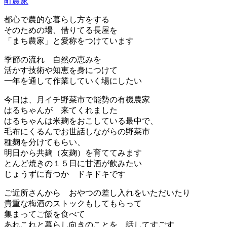
町農家
都心で農的な暮らし方をする
そのための場、借りてる長屋を
「まち農家」と愛称をつけています
季節の流れ 自然の恵みを
活かす技術や知恵を身につけて
一年を通して作業していく場にしたい
今日は、月イチ野菜市で能勢の有機農家
はるちゃんが 来てくれました
はるちゃんは米麹をおこしている最中で、
毛布にくるんでお世話しながらの野菜市
種麹を分けてもらい、
明日から共麹（友麹）を育ててみます
とんど焼きの１５日に甘酒が飲みたい
じょうずに育つか ドキドキです
ご近所さんから おやつの差し入れをいただいたり
貴重な梅酒のストックもしてもらって
集まってご飯を食べて
あれこれと暮らし向きのことを 話してすごす