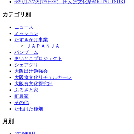
6/29月-7/7火(7/5日休) 田んぼ文化祭＠KITSUTSUKI
カテゴリ別
ニュース
ミッション
たすきがけ事業
ＪＡＰＡＮＪＡ
バンブーム
まいとこプロジェクト
シェアグリ
大阪出汁勉強会
大阪食文化リチェルカーレ
大阪食文化探究部
ふるさと家
町農家
その他
たねはた種畑
月別
2026年8月