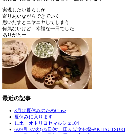
実現したい暮らしが
寄りあいながらできていく
思いだすとニヤニヤしてしまう
何気ないけど 幸福な一日でした
ありがとー
最近の記事
8月は夏休みのためClose
夏休みに入ります
11土 オトリヨセマルシェ104
6/29月-7/7火(7/5日休) 田んぼ文化祭＠KITSUTSUKI