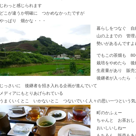
じわっと感じられます
どこが違うか明確に つかめなかったですが
やっぱり 畑かな・・・
暮らしをつなぐ 自
山の上までの 管理
勢いがあるんですよ
でもこの茶畑も 8
栽培をやめたら 後
生産量があり 販売
後継者が入ったら 
じっさいに 後継者を招き入れる企画が進んでいて
メディアにもとりあげられている
うまくいくとこ いかないとこ つないでいく人々の思い一つという気
町のかふぇー
ちゃんと お茶おし
おいしいしねー
もちろん 販売もあ