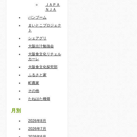
ＪＡＰＡ
ＮＪＡ
バンブーム
まいとこプロジェク
ト
シェアグリ
大阪出汁勉強会
大阪食文化リチェル
カーレ
大阪食文化探究部
ふるさと家
町農家
その他
たねはた種畑
月別
2026年8月
2026年7月
2026年6月