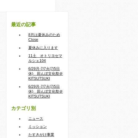
最近の記事
8月は夏休みのため
Close
夏休みに入ります
11土 オトリヨセマ
ルシェ104
6/29月-7/7火(7/5日
休) 田んぼ文化祭＠
KITSUTSUKI
6/29月-7/7火(7/5日
休) 田んぼ文化祭＠
KITSUTSUKI
カテゴリ別
ニュース
ミッション
たすきがけ事業