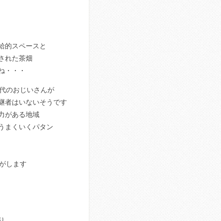
給的スペースと
された茶畑
ね・・・
0代のおじいさんが
継者はいないそうです
力がある地域
うまくいくパタン
がします
り