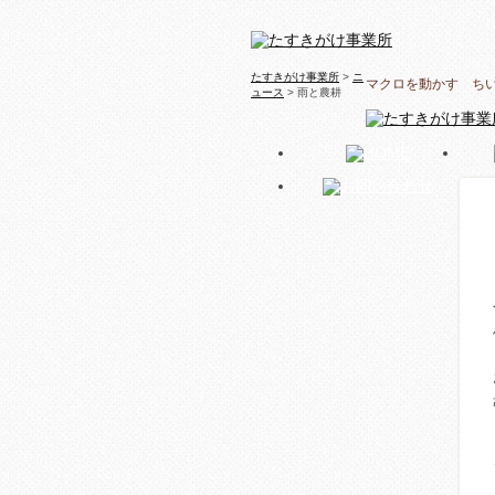
たすきがけ事業所
>
ニ
マクロを動かす ち
ュース
> 雨と農耕