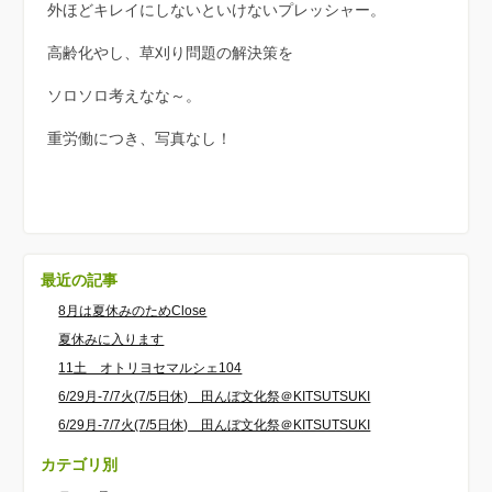
外ほどキレイにしないといけないプレッシャー。
高齢化やし、草刈り問題の解決策を
ソロソロ考えなな～。
重労働につき、写真なし！
最近の記事
8月は夏休みのためClose
夏休みに入ります
11土 オトリヨセマルシェ104
6/29月-7/7火(7/5日休) 田んぼ文化祭＠KITSUTSUKI
6/29月-7/7火(7/5日休) 田んぼ文化祭＠KITSUTSUKI
カテゴリ別