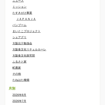
ニュース
ミッション
たすきがけ事業
ＪＡＰＡＮＪＡ
バンブーム
まいとこプロジェクト
シェアグリ
大阪出汁勉強会
大阪食文化リチェルカーレ
大阪食文化探究部
ふるさと家
町農家
その他
たねはた種畑
月別
2026年8月
2026年7月