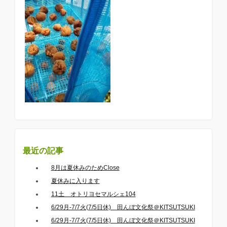
最近の記事
8月は夏休みのためClose
夏休みに入ります
11土 オトリヨセマルシェ104
6/29月-7/7火(7/5日休) 田んぼ文化祭＠KITSUTSUKI
6/29月-7/7火(7/5日休) 田んぼ文化祭＠KITSUTSUKI