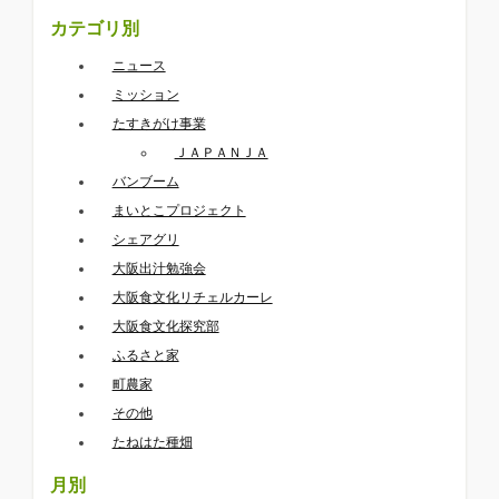
カテゴリ別
ニュース
ミッション
たすきがけ事業
ＪＡＰＡＮＪＡ
バンブーム
まいとこプロジェクト
シェアグリ
大阪出汁勉強会
大阪食文化リチェルカーレ
大阪食文化探究部
ふるさと家
町農家
その他
たねはた種畑
月別